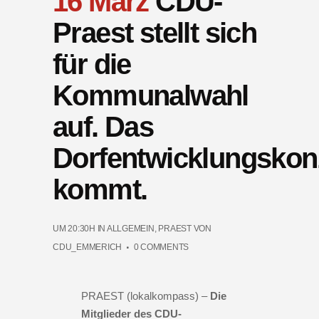
16 März
CDU-
Praest stellt sich
für die
Kommunalwahl
auf. Das
Dorfentwicklungskon
kommt.
UM 20:30H
IN
ALLGEMEIN
,
PRAEST
VON
CDU_EMMERICH
0 COMMENTS
PRAEST (lokalkompass) –
Die
Mitglieder des CDU-