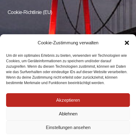
Cookie-Richtlinie (EU)
CDU Online
Cookie-Zustimmung verwalten
Um dir ein optimales Erlebnis zu bieten, verwenden wir Technologien wie
Folgen Sie der CDU Emmerich auf Facebook und Instagram
Cookies, um Geräteinformationen zu speichern und/oder darauf
zuzugreifen. Wenn du diesen Technologien zustimmst, können wir Daten
wie das Surfverhalten oder eindeutige IDs auf dieser Website verarbeiten.
CDU Emmerich
Wenn du deine Zustimmung nicht erteilst oder zurückziehst, können
CDU Emmerich
bestimmte Merkmale und Funktionen beeinträchtigt werden.
Akzeptieren
Ablehnen
Einstellungen ansehen
Impressum
|
Datenschutz
| info@cdu-emmerich.de