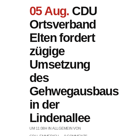
05 Aug.
CDU
Ortsverband
Elten fordert
zügige
Umsetzung
des
Gehwegausbaus
in der
Lindenallee
UM 11:08H
IN ALLGEMEIN
VON