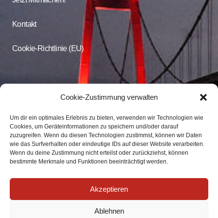
Kontakt
Cookie-Richtlinie (EU)
CDU Online
Cookie-Zustimmung verwalten
Um dir ein optimales Erlebnis zu bieten, verwenden wir Technologien wie
Folgen Sie der CDU Emmerich auf Facebook und Instagram
Cookies, um Geräteinformationen zu speichern und/oder darauf
zuzugreifen. Wenn du diesen Technologien zustimmst, können wir Daten
wie das Surfverhalten oder eindeutige IDs auf dieser Website verarbeiten.
CDU Emmerich
Wenn du deine Zustimmung nicht erteilst oder zurückziehst, können
CDU Emmerich
bestimmte Merkmale und Funktionen beeinträchtigt werden.
Akzeptieren
Ablehnen