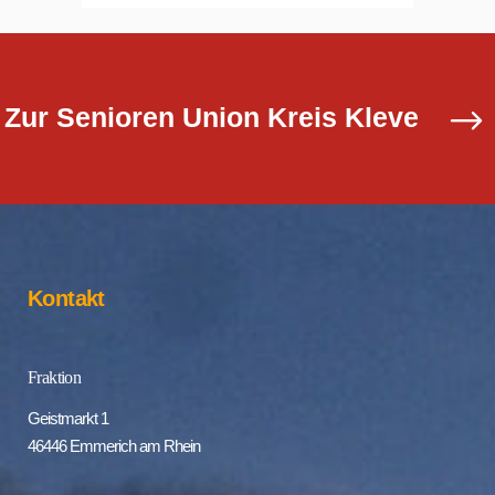
CDU Elten 
Muttertag...
8. Mai 202
Zur Senioren Union Kreis Kleve
Kontakt
Fraktion
Geistmarkt 1
46446 Emmerich am Rhein