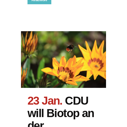
Read More
23 Jan.
CDU
will Biotop an
der