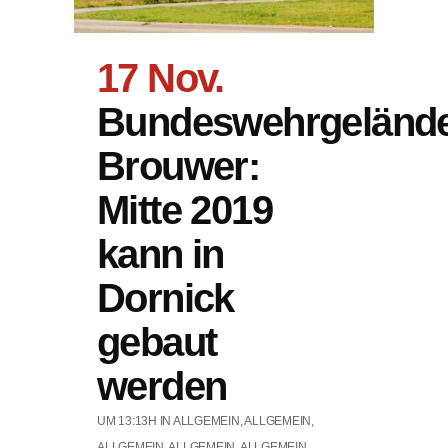
17 Nov.
Bundeswehrgeländ
Brouwer:
Mitte 2019
kann in
Dornick
gebaut
werden
UM 13:13H
IN
ALLGEMEIN
,
ALLGEMEIN
,
ALLGEMEIN
,
ALLGEMEIN
,
ALLGEMEIN
,