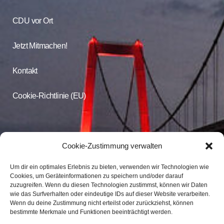
CDU vor Ort
Jetzt Mitmachen!
Kontakt
Cookie-Richtlinie (EU)
CDU Online
Cookie-Zustimmung verwalten
Um dir ein optimales Erlebnis zu bieten, verwenden wir Technologien wie
Folgen Sie der CDU Emmerich auf Facebook und Instagram
Cookies, um Geräteinformationen zu speichern und/oder darauf
zuzugreifen. Wenn du diesen Technologien zustimmst, können wir Daten
wie das Surfverhalten oder eindeutige IDs auf dieser Website verarbeiten.
CDU Emmerich
Wenn du deine Zustimmung nicht erteilst oder zurückziehst, können
CDU Emmerich
bestimmte Merkmale und Funktionen beeinträchtigt werden.