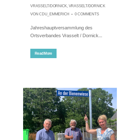
VRASSELT/DORNICK
,
VRASSELT/DORNICK
VON
CDU_EMMERICH
0 COMMENTS
Jahreshauptversammlung des
Ortsverbandes Vrasselt / Dornick...
Read More