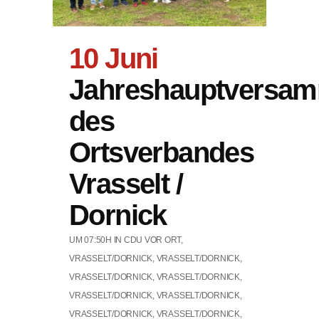
10 Juni
Jahreshauptversa
des
Ortsverbandes
Vrasselt /
Dornick
UM 07:50H
IN
CDU VOR ORT
,
VRASSELT/DORNICK
,
VRASSELT/DORNICK
,
VRASSELT/DORNICK
,
VRASSELT/DORNICK
,
VRASSELT/DORNICK
,
VRASSELT/DORNICK
,
VRASSELT/DORNICK
,
VRASSELT/DORNICK
,