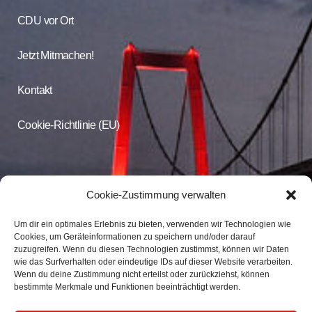
CDU vor Ort
Jetzt Mitmachen!
Kontakt
Cookie-Richtlinie (EU)
CDU Online
Cookie-Zustimmung verwalten
Um dir ein optimales Erlebnis zu bieten, verwenden wir Technologien wie
Folgen Sie der CDU Emmerich auf Facebook und Instagram
Cookies, um Geräteinformationen zu speichern und/oder darauf
zuzugreifen. Wenn du diesen Technologien zustimmst, können wir Daten
wie das Surfverhalten oder eindeutige IDs auf dieser Website verarbeiten.
CDU Emmerich
Wenn du deine Zustimmung nicht erteilst oder zurückziehst, können
CDU Emmerich
bestimmte Merkmale und Funktionen beeinträchtigt werden.