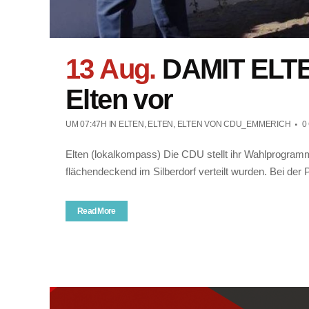
13 Aug.
DAMIT ELTE
Elten vor
UM 07:47H
IN
ELTEN
,
ELTEN
,
ELTEN
VON
CDU_EMMERICH
0
Elten (lokalkompass) Die CDU stellt ihr Wahlprogram
flächendeckend im Silberdorf verteilt wurden. Bei der
Read More