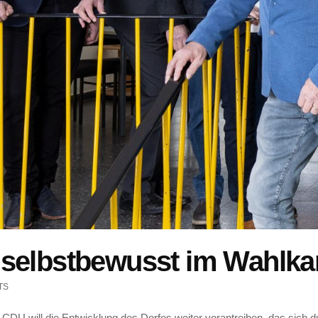
 selbstbewusst im Wahlk
TS
DU will die Entwicklung des Dorfes weiter vorantreiben, das sich d