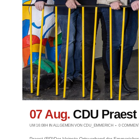
07 Aug.
CDU Praest
UM 16:08H
IN ALLGEMEIN
VON
CDU_EMMERICH
0 COMMEN
Praest (RP)Der kleinste Ortsverband der Emmericher C