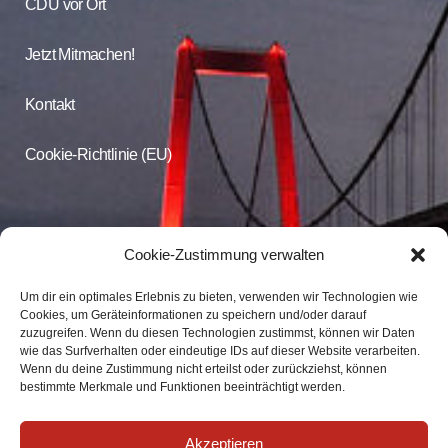
CDU vor Ort
Jetzt Mitmachen!
Kontakt
Cookie-Richtlinie (EU)
CDU Online
Cookie-Zustimmung verwalten
Um dir ein optimales Erlebnis zu bieten, verwenden wir Technologien wie
Folgen Sie der CDU Emmerich auf Facebook und Instagram
Cookies, um Geräteinformationen zu speichern und/oder darauf
zuzugreifen. Wenn du diesen Technologien zustimmst, können wir Daten
wie das Surfverhalten oder eindeutige IDs auf dieser Website verarbeiten.
CDU Emmerich
Wenn du deine Zustimmung nicht erteilst oder zurückziehst, können
CDU Emmerich
bestimmte Merkmale und Funktionen beeinträchtigt werden.
Akzeptieren