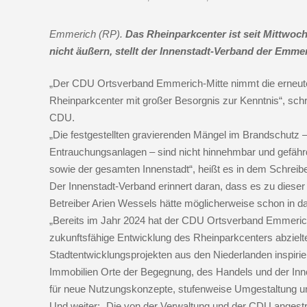
Emmerich (RP).
Das Rheinparkcenter ist seit Mittwoc
nicht äußern, stellt der Innenstadt-Verband der Emm
„Der CDU Ortsverband Emmerich-Mitte nimmt die erneu
Rheinparkcenter mit großer Besorgnis zur Kenntnis“, schre
CDU.
„Die festgestellten gravierenden Mängel im Brandschutz 
Entrauchungsanlagen – sind nicht hinnehmbar und gefähr
sowie der gesamten Innenstadt“, heißt es in dem Schreib
Der Innenstadt-Verband erinnert daran, dass es zu dieser 
Betreiber Arien Wessels hätte möglicherweise schon in da
„Bereits im Jahr 2024 hat der CDU Ortsverband Emmerich-
zukunftsfähige Entwicklung des Rheinparkcenters abzielte“
Stadtentwicklungsprojekten aus den Niederlanden inspirier
Immobilien Orte der Begegnung, des Handels und der Inn
für neue Nutzungskonzepte, stufenweise Umgestaltung un
Und weiter: „Die von der Verwaltung und der CDU angest