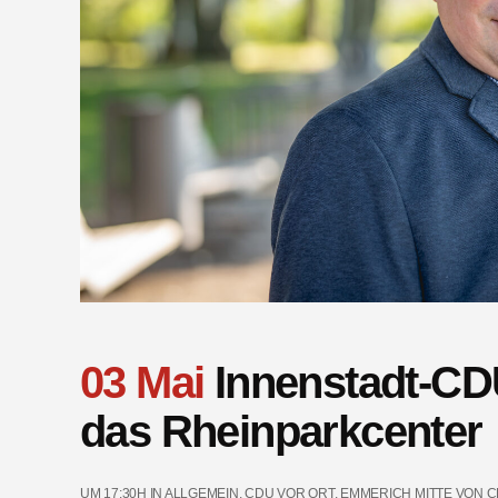
03 Mai
Innenstadt-CDU
das Rheinparkcenter
UM 17:30H
IN
ALLGEMEIN
,
CDU VOR ORT
,
EMMERICH MITTE
VON
C