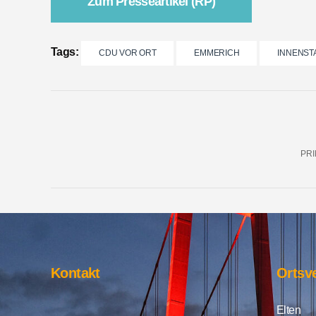
Zum Presseartikel (RP)
Tags:
CDU VOR ORT
EMMERICH
INNENST
PRI
Kontakt
Ortsv
Elten