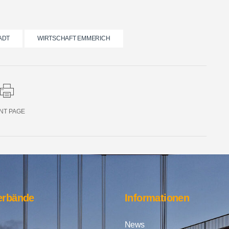
ADT
WIRTSCHAFT EMMERICH
NT PAGE
erbände
Informationen
News