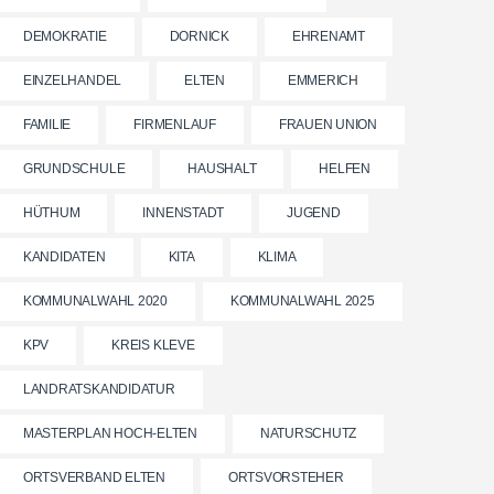
DEMOKRATIE
DORNICK
EHRENAMT
EINZELHANDEL
ELTEN
EMMERICH
FAMILIE
FIRMENLAUF
FRAUEN UNION
GRUNDSCHULE
HAUSHALT
HELFEN
HÜTHUM
INNENSTADT
JUGEND
KANDIDATEN
KITA
KLIMA
KOMMUNALWAHL 2020
KOMMUNALWAHL 2025
KPV
KREIS KLEVE
LANDRATSKANDIDATUR
MASTERPLAN HOCH-ELTEN
NATURSCHUTZ
ORTSVERBAND ELTEN
ORTSVORSTEHER