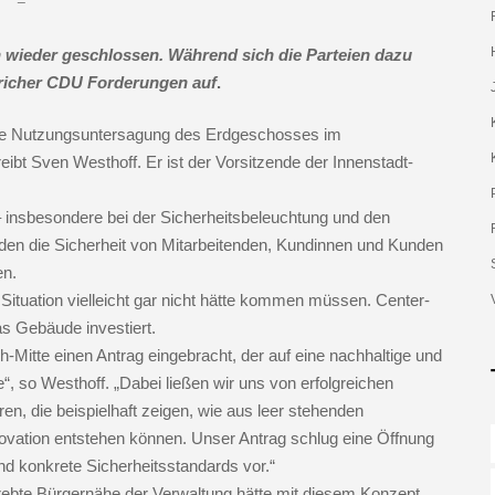
h wieder geschlossen. Während sich die Parteien dazu
ericher CDU Forderungen auf
.
te Nutzungsuntersagung des Erdgeschosses im
ibt Sven Westhoff. Er ist der Vorsitzende der Innenstadt-
– insbesondere bei der Sicherheitsbeleuchtung und den
den die Sicherheit von Mitarbeitenden, Kundinnen und Kunden
en.
Situation vielleicht gar nicht hätte kommen müssen. Center-
s Gebäude investiert.
Mitte einen Antrag eingebracht, der auf eine nachhaltige und
, so Westhoff. „Dabei ließen wir uns von erfolgreichen
en, die beispielhaft zeigen, wie aus leer stehenden
ovation entstehen können. Unser Antrag schlug eine Öffnung
d konkrete Sicherheitsstandards vor.“
rebte Bürgernähe der Verwaltung hätte mit diesem Konzept