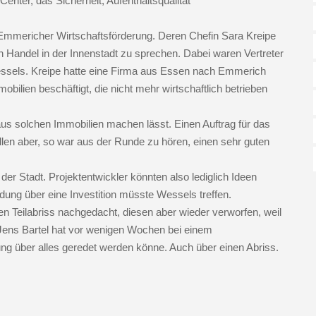
enter, das Sicherheit, Aufenthaltsqualität
er Emmericher Wirtschaftsförderung. Deren Chefin Sara Kreipe
n Handel in der Innenstadt zu sprechen. Dabei waren Vertreter
ssels. Kreipe hatte eine Firma aus Essen nach Emmerich
obilien beschäftigt, die nicht mehr wirtschaftlich betrieben
aus solchen Immobilien machen lässt. Einen Auftrag für das
llen aber, so war aus der Runde zu hören, einen sehr guten
er Stadt. Projektentwickler könnten also lediglich Ideen
ng über eine Investition müsste Wessels treffen.
 Teilabriss nachgedacht, diesen aber wieder verworfen, weil
r Jens Bartel hat vor wenigen Wochen bei einem
ung über alles geredet werden könne. Auch über einen Abriss.