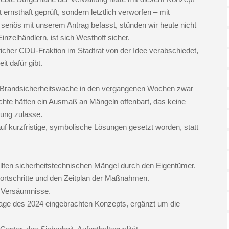
ernsthaft geprüft, sondern letztlich verworfen – mit
seriös mit unserem Antrag befasst, stünden wir heute nicht
zelhändlern, ist sich Westhoff sicher.
cher CDU-Fraktion im Stadtrat von der Idee verabschiedet,
t dafür gibt.
r Brandsicherheitswache in den vergangenen Wochen zwar
chte hätten ein Ausmaß an Mängeln offenbart, das keine
gung zulasse.
auf kurzfristige, symbolische Lösungen gesetzt worden, statt
ellten sicherheitstechnischen Mängel durch den Eigentümer.
Fortschritte und den Zeitplan der Maßnahmen.
er Versäumnisse.
lage des 2024 eingebrachten Konzepts, ergänzt um die