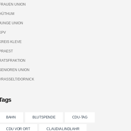
FRAUEN UNION
HÜTHUM
JUNGE UNION
KPV
KREIS KLEVE
PRAEST
RATSFRAKTION
SENIOREN UNION
VRASSELT/DORNICK
Tags
BAHN
BLUTSPENDE
CDU-TAG
CDU VOR ORT
CLAUDIA LINDLAHR