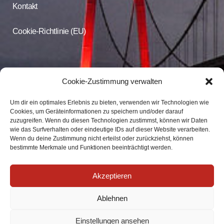
Kontakt
Cookie-Richtlinie (EU)
CDU Online
Cookie-Zustimmung verwalten
Um dir ein optimales Erlebnis zu bieten, verwenden wir Technologien wie
Folgen Sie der CDU Emmerich auf Facebook und Instagram
Cookies, um Geräteinformationen zu speichern und/oder darauf
zuzugreifen. Wenn du diesen Technologien zustimmst, können wir Daten
wie das Surfverhalten oder eindeutige IDs auf dieser Website verarbeiten.
CDU Emmerich
Wenn du deine Zustimmung nicht erteilst oder zurückziehst, können
CDU Emmerich
bestimmte Merkmale und Funktionen beeinträchtigt werden.
Akzeptieren
Ablehnen
Einstellungen ansehen
Impressum
|
Datenschutz
| info@cdu-emmerich.de