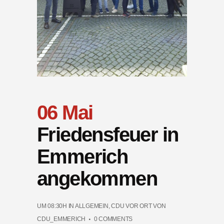
06 Mai
Friedensfeuer in
Emmerich
angekommen
UM 08:30H
IN
ALLGEMEIN
,
CDU VOR ORT
VON
CDU_EMMERICH
0 COMMENTS