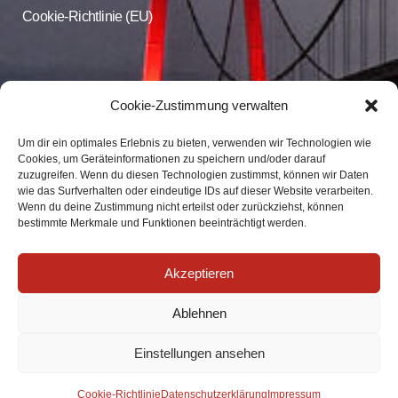
Cookie-Richtlinie (EU)
CDU Online
Cookie-Zustimmung verwalten
Um dir ein optimales Erlebnis zu bieten, verwenden wir Technologien wie
Folgen Sie der CDU Emmerich auf Facebook und Instagram
Cookies, um Geräteinformationen zu speichern und/oder darauf
zuzugreifen. Wenn du diesen Technologien zustimmst, können wir Daten
wie das Surfverhalten oder eindeutige IDs auf dieser Website verarbeiten.
CDU Emmerich
Wenn du deine Zustimmung nicht erteilst oder zurückziehst, können
CDU Emmerich
bestimmte Merkmale und Funktionen beeinträchtigt werden.
Akzeptieren
Ablehnen
Einstellungen ansehen
Impressum
|
Datenschutz
| info@cdu-emmerich.de
Cookie-Richtlinie
Datenschutzerklärung
Impressum