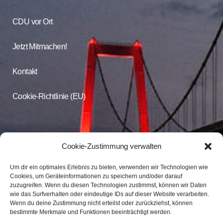
CDU vor Ort
Jetzt Mitmachen!
Kontakt
Cookie-Richtlinie (EU)
CDU Online
Cookie-Zustimmung verwalten
Um dir ein optimales Erlebnis zu bieten, verwenden wir Technologien wie
Folgen Sie der CDU Emmerich auf Facebook und Instagram
Cookies, um Geräteinformationen zu speichern und/oder darauf
zuzugreifen. Wenn du diesen Technologien zustimmst, können wir Daten
wie das Surfverhalten oder eindeutige IDs auf dieser Website verarbeiten.
CDU Emmerich
Wenn du deine Zustimmung nicht erteilst oder zurückziehst, können
CDU Emmerich
bestimmte Merkmale und Funktionen beeinträchtigt werden.