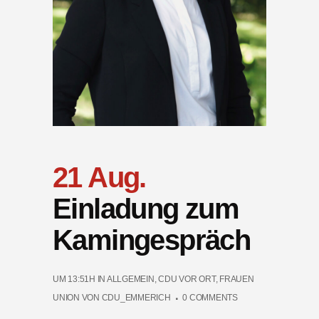
21 Aug.
Einladung zum
Kamingespräch
UM 13:51H
IN
ALLGEMEIN
,
CDU VOR ORT
,
FRAUEN
UNION
VON
CDU_EMMERICH
0 COMMENTS