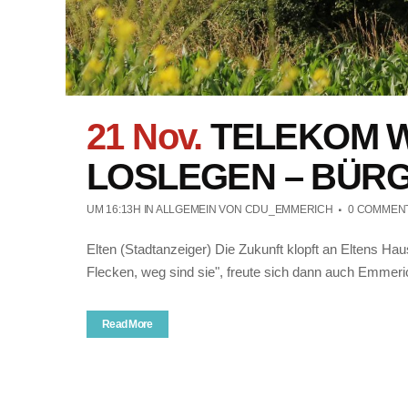
21 Nov.
TELEKOM W
LOSLEGEN – BÜRGE
UM 16:13H
IN ALLGEMEIN
VON
CDU_EMMERICH
0 COMMEN
Elten (Stadtanzeiger) Die Zukunft klopft an Eltens H
Flecken, weg sind sie", freute sich dann auch Emmeri
Read More