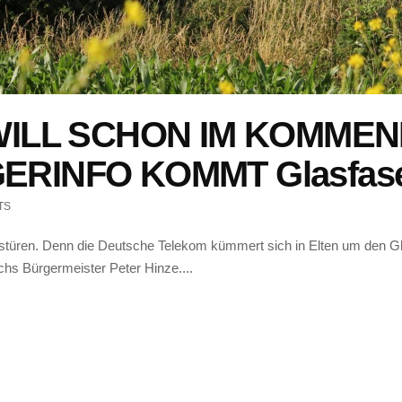
ILL SCHON IM KOMMEN
RINFO KOMMT Glasfaser
TS
austüren. Denn die Deutsche Telekom kümmert sich in Elten um den G
chs Bürgermeister Peter Hinze....