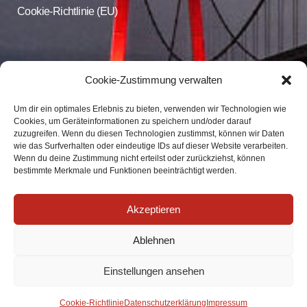
Cookie-Richtlinie (EU)
CDU Online
Cookie-Zustimmung verwalten
Um dir ein optimales Erlebnis zu bieten, verwenden wir Technologien wie
Folgen Sie der CDU Emmerich auf Facebook und Instagram
Cookies, um Geräteinformationen zu speichern und/oder darauf
zuzugreifen. Wenn du diesen Technologien zustimmst, können wir Daten
wie das Surfverhalten oder eindeutige IDs auf dieser Website verarbeiten.
CDU Emmerich
Wenn du deine Zustimmung nicht erteilst oder zurückziehst, können
CDU Emmerich
bestimmte Merkmale und Funktionen beeinträchtigt werden.
Akzeptieren
Ablehnen
Einstellungen ansehen
Impressum
|
Datenschutz
| info@cdu-emmerich.de
Cookie-Richtlinie
Datenschutzerklärung
Impressum