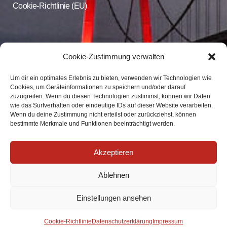
Cookie-Richtlinie (EU)
CDU Online
Cookie-Zustimmung verwalten
Um dir ein optimales Erlebnis zu bieten, verwenden wir Technologien wie
Folgen Sie der CDU Emmerich auf Facebook und Instagram
Cookies, um Geräteinformationen zu speichern und/oder darauf
zuzugreifen. Wenn du diesen Technologien zustimmst, können wir Daten
wie das Surfverhalten oder eindeutige IDs auf dieser Website verarbeiten.
CDU Emmerich
Wenn du deine Zustimmung nicht erteilst oder zurückziehst, können
CDU Emmerich
bestimmte Merkmale und Funktionen beeinträchtigt werden.
Akzeptieren
Ablehnen
Einstellungen ansehen
Impressum
|
Datenschutz
| info@cdu-emmerich.de
Cookie-Richtlinie
Datenschutzerklärung
Impressum