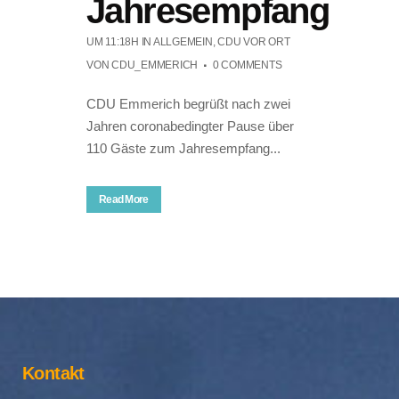
Jahresempfang
UM 11:18H
IN
ALLGEMEIN
,
CDU VOR ORT
VON
CDU_EMMERICH
0 COMMENTS
CDU Emmerich begrüßt nach zwei
Jahren coronabedingter Pause über
110 Gäste zum Jahresempfang...
Read More
Kontakt