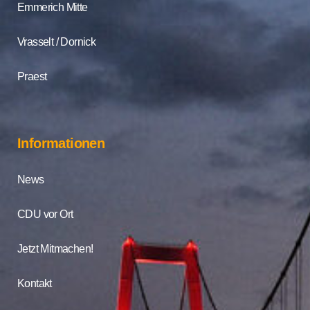
Emmerich Mitte
Vrasselt / Dornick
Praest
Informationen
News
CDU vor Ort
Jetzt Mitmachen!
Kontakt