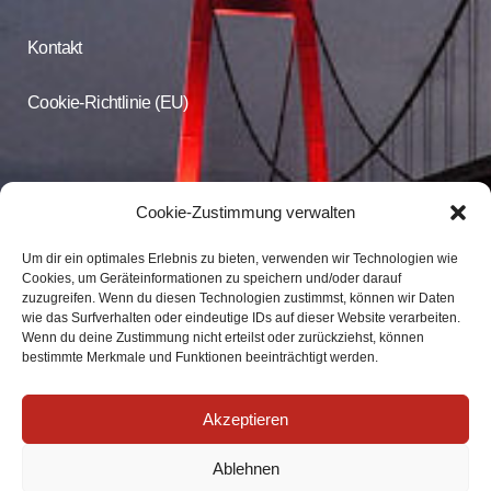
Kontakt
Cookie-Richtlinie (EU)
CDU Online
Cookie-Zustimmung verwalten
Um dir ein optimales Erlebnis zu bieten, verwenden wir Technologien wie
Folgen Sie der CDU Emmerich auf Facebook und Instagram
Cookies, um Geräteinformationen zu speichern und/oder darauf
zuzugreifen. Wenn du diesen Technologien zustimmst, können wir Daten
wie das Surfverhalten oder eindeutige IDs auf dieser Website verarbeiten.
CDU Emmerich
Wenn du deine Zustimmung nicht erteilst oder zurückziehst, können
CDU Emmerich
bestimmte Merkmale und Funktionen beeinträchtigt werden.
Akzeptieren
Ablehnen