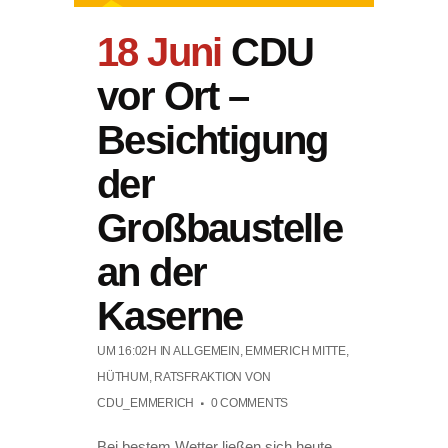
18 Juni
CDU
vor Ort –
Besichtigung
der
Großbaustelle
an der
Kaserne
UM 16:02H
IN
ALLGEMEIN
,
EMMERICH MITTE
,
HÜTHUM
,
RATSFRAKTION
VON
CDU_EMMERICH
0 COMMENTS
Bei bestem Wetter ließen sich heute