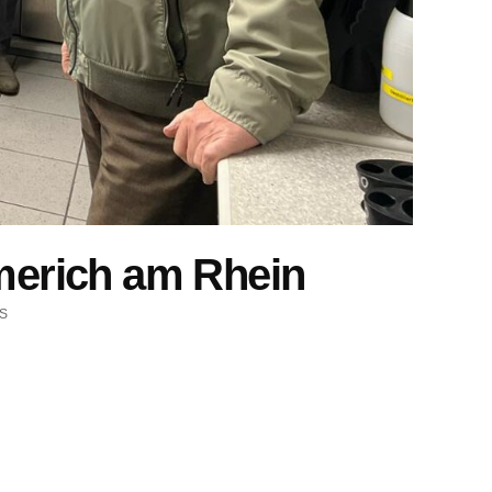
merich am Rhein
S