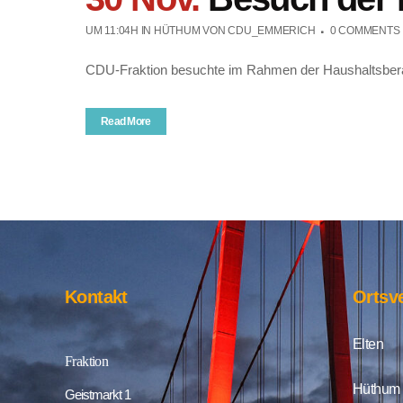
UM 11:04H
IN
HÜTHUM
VON
CDU_EMMERICH
0 COMMENTS
CDU-Fraktion besuchte im Rahmen der Haushaltsbera
Read More
Kontakt
Ortsv
Elten
Fraktion
Hüthum
Geistmarkt 1