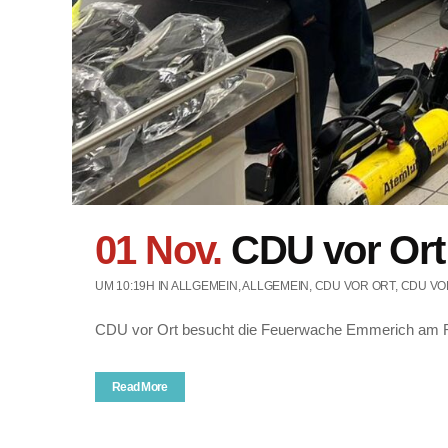
01 Nov.
CDU vor Ort
UM 10:19H
IN
ALLGEMEIN
,
ALLGEMEIN
,
CDU VOR ORT
,
CDU VO
CDU vor Ort besucht die Feuerwache Emmerich am R
Read More